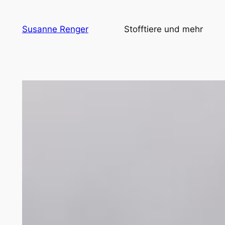
Zum
Inhalt
Susanne Renger
Stofftiere und mehr
springen