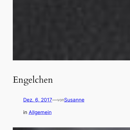
Engelchen
Dez. 6, 2017
—
Susanne
von
in
Allgemein