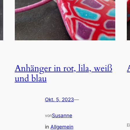
Anhänger in rot, lila, weiß
und blau
Okt. 5, 2023
—
Susanne
von
E
in
Allgemein