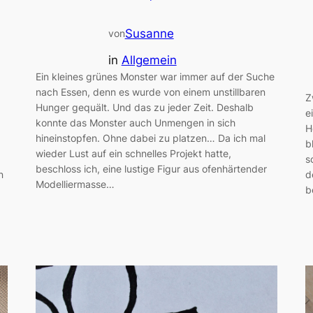
Susanne
von
in
Allgemein
Ein kleines grünes Monster war immer auf der Suche
nach Essen, denn es wurde von einem unstillbaren
Z
Hunger gequält. Und das zu jeder Zeit. Deshalb
e
konnte das Monster auch Unmengen in sich
H
hineinstopfen. Ohne dabei zu platzen… Da ich mal
b
wieder Lust auf ein schnelles Projekt hatte,
s
beschloss ich, eine lustige Figur aus ofenhärtender
n
d
Modelliermasse…
b