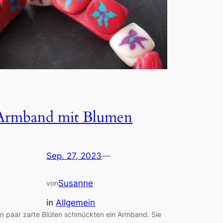
Armband mit Blumen
Sep. 27, 2023
—
Susanne
von
in
Allgemein
in paar zarte Blüten schmückten ein Armband. Sie