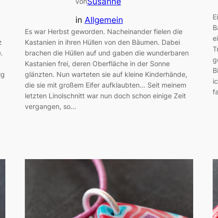
Susanne
von
E
in
Allgemein
B
Es war Herbst geworden. Nacheinander fielen die
e
z
Kastanien in ihren Hüllen von den Bäumen. Dabei
T
.
brachen die Hüllen auf und gaben die wunderbaren
g
Kastanien frei, deren Oberfläche in der Sonne
B
ig
glänzten. Nun warteten sie auf kleine Kinderhände,
i
die sie mit großem Eifer aufklaubten… Seit meinem
f
letzten Linolschnitt war nun doch schon einige Zeit
vergangen, so…