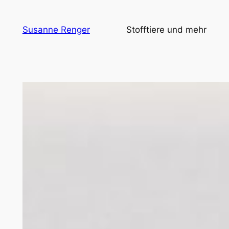
Zum
Inhalt
Susanne Renger
Stofftiere und mehr
springen