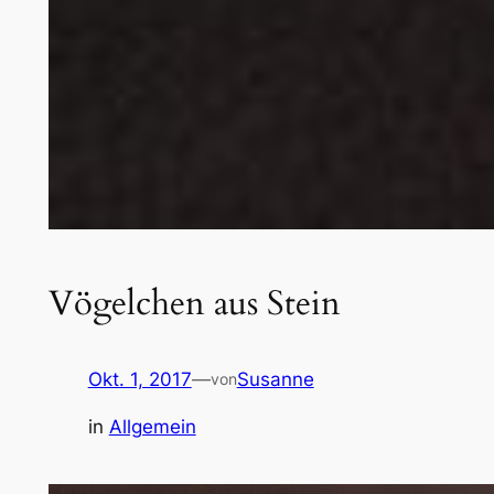
Vögelchen aus Stein
Okt. 1, 2017
—
Susanne
von
in
Allgemein