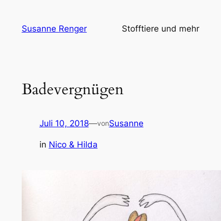
Zum
Inhalt
Susanne Renger
Stofftiere und mehr
springen
Badevergnügen
Juli 10, 2018
—
Susanne
von
in
Nico & Hilda