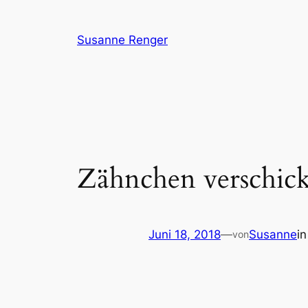
Zum
Inhalt
Susanne Renger
springen
Zähnchen verschick
Juni 18, 2018
—
Susanne
i
von