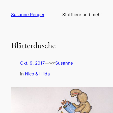
Zum
Inhalt
Susanne Renger
Stofftiere und mehr
springen
Blätterdusche
Okt. 9, 2017
—
Susanne
von
in
Nico & Hilda